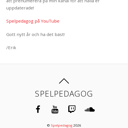
att prenumerera på min kanal för att hålla er
uppdaterade!
Spelpedagog på YouTube
Gott nytt år och ha det bäst!
/Erik
SPELPEDAGOG
©
Spelpedagog
2026