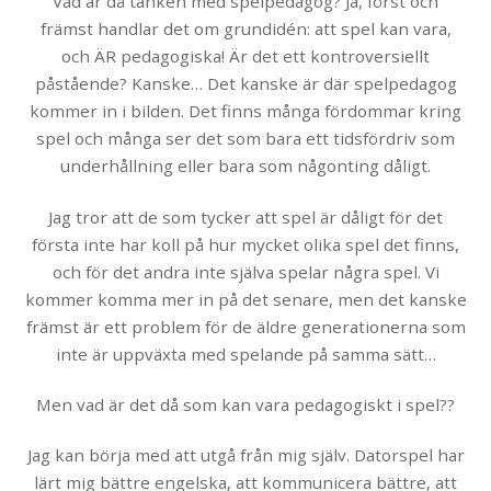
Vad är då tanken med spelpedagog? Ja, först och
främst handlar det om grundidén: att spel kan vara,
och ÄR pedagogiska! Är det ett kontroversiellt
påstående? Kanske… Det kanske är där spelpedagog
kommer in i bilden. Det finns många fördommar kring
spel och många ser det som bara ett tidsfördriv som
underhållning eller bara som någonting dåligt.
Jag tror att de som tycker att spel är dåligt för det
första inte har koll på hur mycket olika spel det finns,
och för det andra inte själva spelar några spel. Vi
kommer komma mer in på det senare, men det kanske
främst är ett problem för de äldre generationerna som
inte är uppväxta med spelande på samma sätt…
Men vad är det då som kan vara pedagogiskt i spel??
Jag kan börja med att utgå från mig själv. Datorspel har
lärt mig bättre engelska, att kommunicera bättre, att