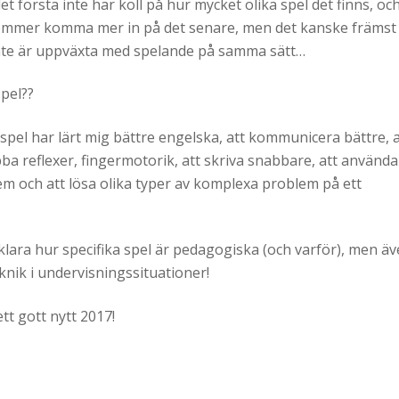
det första inte har koll på hur mycket olika spel det finns, oc
i kommer komma mer in på det senare, men det kanske främst
inte är uppväxta med spelande på samma sätt…
pel??
rspel har lärt mig bättre engelska, att kommunicera bättre, a
ba reflexer, fingermotorik, att skriva snabbare, att använda
lem och att lösa olika typer av komplexa problem på ett
klara hur specifika spel är pedagogiska (och varför), men ä
knik i undervisningssituationer!
ett gott nytt 2017!