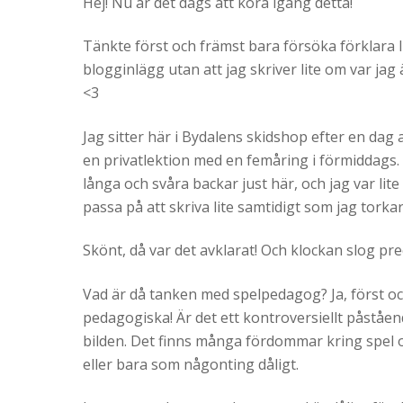
Hej! Nu är det dags att köra igång detta!
Tänkte först och främst bara försöka förklara 
blogginlägg utan att jag skriver lite om var jag ä
<3
Jag sitter här i Bydalens skidshop efter en dag
en privatlektion med en femåring i förmiddags. E
långa och svåra backar just här, och jag var lit
passa på att skriva lite samtidigt som jag torka
Skönt, då var det avklarat! Och klockan slog pre
Vad är då tanken med spelpedagog? Ja, först oc
pedagogiska! Är det ett kontroversiellt påstå
bilden. Det finns många fördommar kring spel 
eller bara som någonting dåligt.