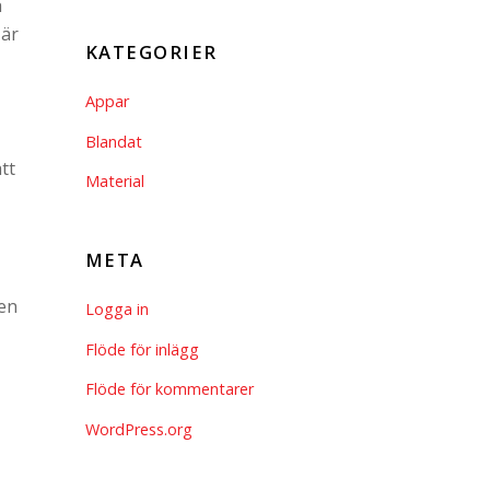
h
 är
KATEGORIER
Appar
Blandat
tt
Material
META
ven
Logga in
Flöde för inlägg
Flöde för kommentarer
WordPress.org