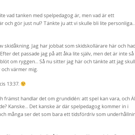
lite vad tanken med spelpedagog är, men vad är ett
r och gör just nu!? Tänkte ju att vi skulle bli lite personliga
 av skidåkning. Jag har jobbat som skidskollärare här och ha
fter det passade jag på att åka lite själv, men det är inte så
e blöt om ryggen… Så nu sitter jag här och tänkte att jag skul
r och värmer mig.
cis 13:37.
h främst handlar det om grundidén: att spel kan vara, och Ä
ende? Kanske… Det kanske är där spelpedagog kommer in i
och många ser det som bara ett tidsfördriv som underhållni