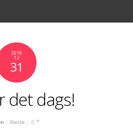
2016
12
31
r det dags!
Blandat
0
IN